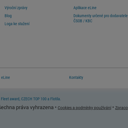
Výroční zprávy
Aplikace eLine
Blog
Dokumenty určené pro dodavatele
ČSOB / KBC
Loga ke stažení
eLine
Kontakty
 Fleet award, CZECH TOP 100 a Flotila.
Všechna práva vyhrazena •
•
Cookies a podmínky používání
Zpraco