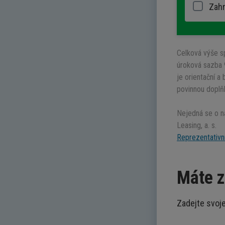
Zahr
Celková výše s
úroková sazba 9
je orientační a 
povinnou doplň
Nejedná se o n
Leasing, a. s.
Reprezentativní
Máte 
Zadejte svoj