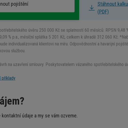
nout pojištění
Stáhnout kalku
(PDF)
potřebitelského úvěru
250 000
Kč se splatností 60 měsíců: RPSN 9,48 
,09 % p.a., měsíční splátka
5 201
Kč, celkem k úhradě
312 060
Kč. *Nab
bude individualizovaná klientovi na míru. Odpovědnostní a havarijní pojiště
kovou službou.
ávrh na uzavření smlouvy. Poskytovatelem vázaného spotřebitelského ú
 příklady
zájem?
e kontaktní údaje a my se vám ozveme.