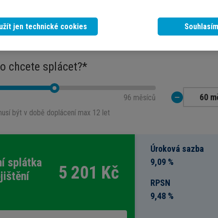
ebujete půjčit?
užít jen technické cookies
Souhlasí
450 000 Kč
o chcete splácet?*
96 měsíců
musí být v době doplácení max 12 let
Úroková sazba
í splátka
9,09 %
5 201
Kč
jištění
RPSN
9,48 %