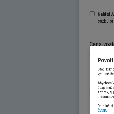
Nabitá A
sazbu pr
Cena vozi
Povolt
70 000 Kč
Stačí klik
vybrané třet
Stáří vozi
Abychom Vá
údaje může
zážitek, tj
Nové
personaliz
Detailně si
ČSOB
.