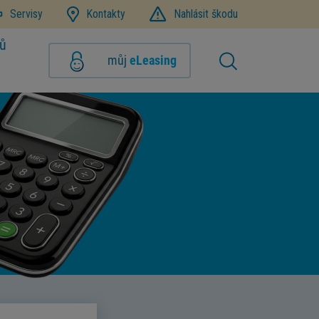
Servisy
Kontakty
Nahlásit škodu
jů
můj
eLeasing