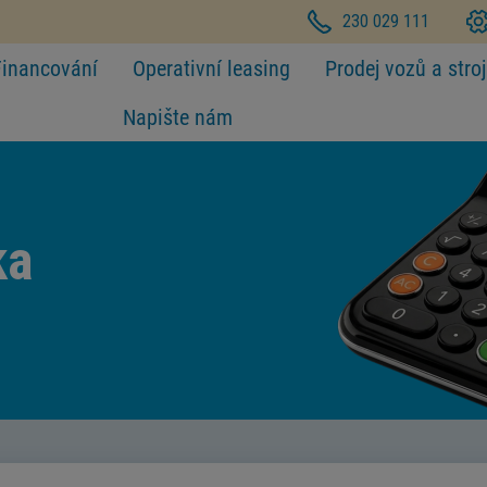
230 029 111
Financování
Operativní leasing
Prodej vozů a stro
Napište nám
ka