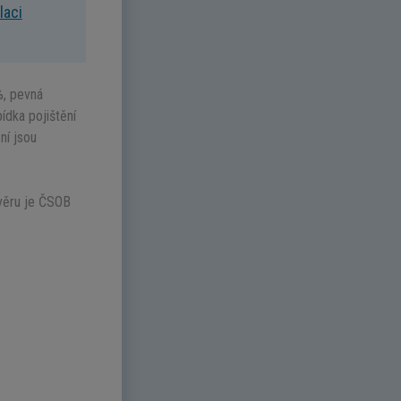
laci
%, pevná
ídka pojištění
ní jsou
věru je ČSOB