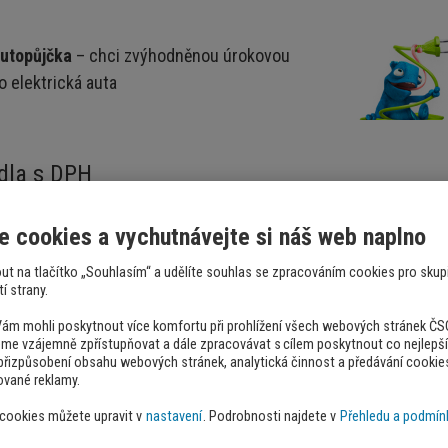
utopůjčka
– chci zvýhodněnou úrokovou
o elektrická auta
dla s DPH
e cookies a vychutnávejte si náš web naplno
10 000 000 Kč
nout na tlačítko „Souhlasím“ a udělíte souhlas se zpracováním cookies pro sku
í strany.
dla
m mohli poskytnout více komfortu při prohlížení všech webových stránek ČSOB
me vzájemně zpřístupňovat a dále zpracovávat s cílem poskytnout co nejlepší 
. přizpůsobení obsahu webových stránek, analytická činnost a předávání cookie
10 let
ované reklamy.
 cookies můžete upravit v
nastavení
. Podrobnosti najdete v
Přehledu a podmín