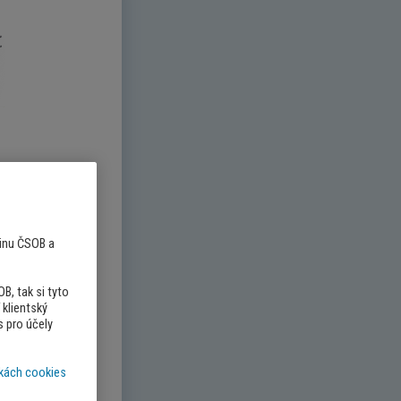
pinu ČSOB a
, tak si tyto
klientský
s pro účely
kách cookies