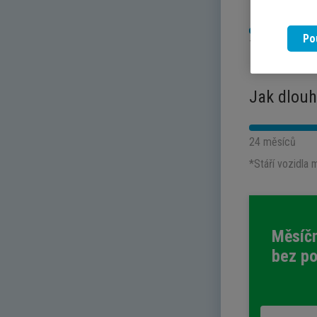
Kolik potř
Po
70 000 Kč
Jak dlouh
24 měsíců
*Stáří vozidla 
Měsíčn
bez po