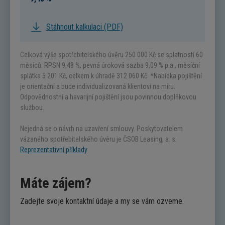
Stáhnout kalkulaci (PDF)
Celková výše spotřebitelského úvěru
250 000
Kč se splatností 60
měsíců: RPSN 9,48 %, pevná úroková sazba 9,09 % p.a., měsíční
splátka
5 201
Kč, celkem k úhradě
312 060
Kč. *Nabídka pojištění
je orientační a bude individualizovaná klientovi na míru.
Odpovědnostní a havarijní pojištění jsou povinnou doplňkovou
službou.
Nejedná se o návrh na uzavření smlouvy. Poskytovatelem
vázaného spotřebitelského úvěru je ČSOB Leasing, a. s.
Reprezentativní příklady
Máte zájem?
Zadejte svoje kontaktní údaje a my se vám ozveme.