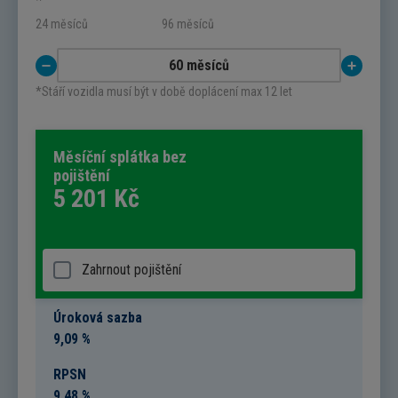
24 měsíců
96 měsíců
*Stáří vozidla musí být v době doplácení max 12 let
Měsíční splátka bez
pojištění
5 201
Kč
Zahrnout pojištění
Úroková sazba
9,09 %
RPSN
9,48 %