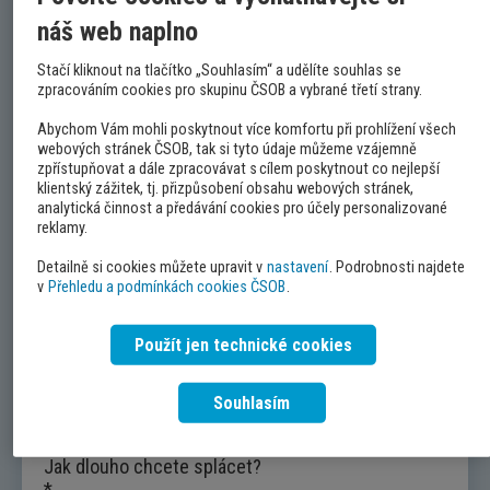
70 000 Kč
10 000 000 Kč
náš web naplno
Stačí kliknout na tlačítko „Souhlasím“ a udělíte souhlas se
zpracováním cookies pro skupinu ČSOB a vybrané třetí strany.
Abychom Vám mohli poskytnout více komfortu při prohlížení všech
webových stránek ČSOB, tak si tyto údaje můžeme vzájemně
Stáří vozidla
zpřístupňovat a dále zpracovávat s cílem poskytnout co nejlepší
Nové
10 let
klientský zážitek, tj. přizpůsobení obsahu webových stránek,
analytická činnost a předávání cookies pro účely personalizované
reklamy.
Detailně si cookies můžete upravit v
nastavení
. Podrobnosti najdete
v
Přehledu a podmínkách cookies ČSOB
.
Kolik potřebujete půjčit?
70 000 Kč
450 000 Kč
Použít jen technické cookies
Souhlasím
Jak dlouho chcete splácet?
*