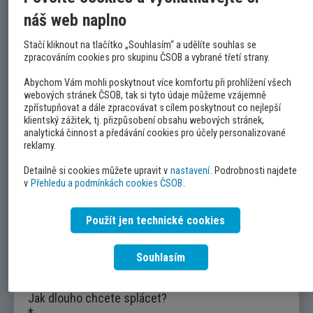
70 000 Kč
10 000 000 Kč
náš web naplno
Stačí kliknout na tlačítko „Souhlasím“ a udělíte souhlas se
zpracováním cookies pro skupinu ČSOB a vybrané třetí strany.
Abychom Vám mohli poskytnout více komfortu při prohlížení všech
webových stránek ČSOB, tak si tyto údaje můžeme vzájemně
Stáří vozidla
zpřístupňovat a dále zpracovávat s cílem poskytnout co nejlepší
Nové
10 let
klientský zážitek, tj. přizpůsobení obsahu webových stránek,
analytická činnost a předávání cookies pro účely personalizované
reklamy.
Detailně si cookies můžete upravit v
nastavení
. Podrobnosti najdete
v
Přehledu a podmínkách cookies ČSOB
.
Kolik potřebujete půjčit?
70 000 Kč
450 000 Kč
Použít jen technické cookies
Souhlasím
Jak dlouho chcete splácet?
*