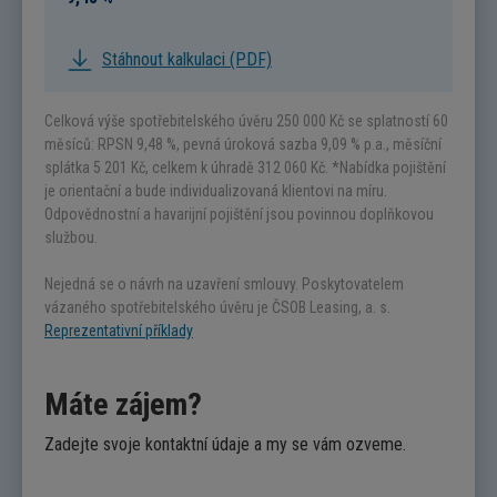
Stáhnout kalkulaci (PDF)
Celková výše spotřebitelského úvěru
250 000
Kč se splatností 60
měsíců: RPSN 9,48 %, pevná úroková sazba 9,09 % p.a., měsíční
splátka
5 201
Kč, celkem k úhradě
312 060
Kč. *Nabídka pojištění
je orientační a bude individualizovaná klientovi na míru.
Odpovědnostní a havarijní pojištění jsou povinnou doplňkovou
službou.
Nejedná se o návrh na uzavření smlouvy. Poskytovatelem
vázaného spotřebitelského úvěru je ČSOB Leasing, a. s.
Reprezentativní příklady
Máte zájem?
Zadejte svoje kontaktní údaje a my se vám ozveme.