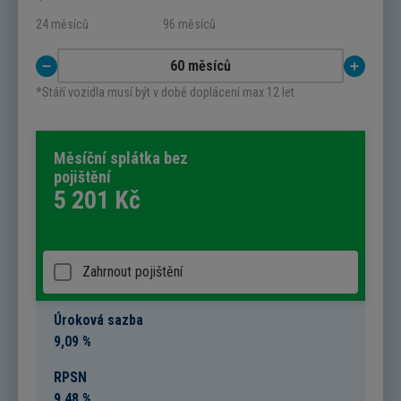
24 měsíců
96 měsíců
*Stáří vozidla musí být v době doplácení max 12 let
Měsíční splátka bez
pojištění
5 201
Kč
Zahrnout pojištění
Úroková sazba
9,09 %
RPSN
9,48 %