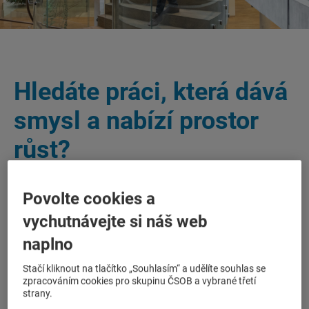
Hledáte práci, která dává
smysl a nabízí prostor
růst?
Povolte cookies a
V ČSOB Leasing najdete stabilní zázemí, kde si lidé
důvěřují, spolupracují a posouvají věci kupředu.
vychutnávejte si náš web
Jsme součástí silné finanční skupiny ČSOB, která
naplno
dlouhodobě patří mezi top zaměstnavatele na trhu.
Díky tomu vám nabízíme jistotu i široké možnosti
Stačí kliknout na tlačítko „Souhlasím“ a udělíte souhlas se
kariérního rozvoje – u nás i napříč celou Skupinou
zpracováním cookies pro skupinu ČSOB a vybrané třetí
ČSOB.
strany.