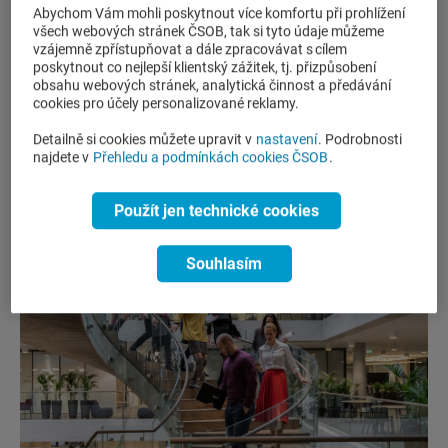
Abychom Vám mohli poskytnout více komfortu při prohlížení
všech webových stránek ČSOB, tak si tyto údaje můžeme
Naše dveře jsou otevřené všem – ať už jste
vzájemně zpřístupňovat a dále zpracovávat s cílem
zkušený profesionál, student, absolvent nebo rodič
poskytnout co nejlepší klientský zážitek, tj. přizpůsobení
hledající, jak skloubit práci s rodinou. Vážíme si
obsahu webových stránek, analytická činnost a předávání
cookies pro účely personalizované reklamy.
různorodosti, sdílíme znalosti a vzájemně se
inspirujeme .
Detailně si cookies můžete upravit v
nastavení
. Podrobnosti
najdete v
Přehledu a podmínkách cookies ČSOB
.
Použít jen technické cookies
Souhlasím