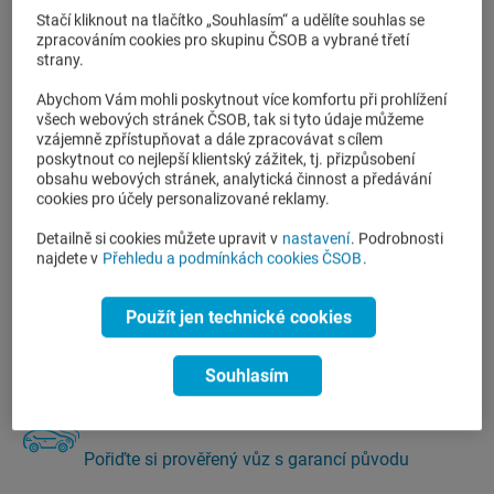
e-Kalkulačka
Stačí kliknout na tlačítko „Souhlasím“ a udělíte souhlas se
zpracováním cookies pro skupinu ČSOB a vybrané třetí
Spočítejte si svou Autopůjčku online
strany.
Abychom Vám mohli poskytnout více komfortu při prohlížení
všech webových stránek ČSOB, tak si tyto údaje můžeme
Katalog auto-moto výhod
vzájemně zpřístupňovat a dále zpracovávat s cílem
poskytnout co nejlepší klientský zážitek, tj. přizpůsobení
obsahu webových stránek, analytická činnost a předávání
Získejte slevu nebo zvýhodněné financování na
cookies pro účely personalizované reklamy.
vozidla
Detailně si cookies můžete upravit v
nastavení
. Podrobnosti
najdete v
Přehledu a podmínkách cookies ČSOB
.
Auta měsíce
Použít jen technické cookies
Využijte výhodnou nabídku operativního leasingu
Souhlasím
Autosalon ČSOB Leasing
Pořiďte si prověřený vůz s garancí původu