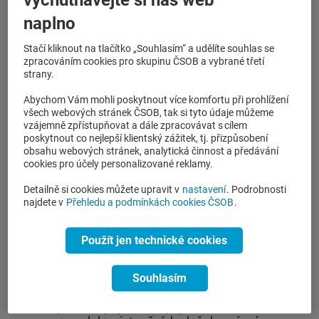
vychutnávejte si náš web
společností
ČSOB Pojišťovací makléř
, jejímž
naplno
prostřednictvím využíváme nabídky široké škály
pojistných produktů od předních pojišťoven na trhu
Stačí kliknout na tlačítko „Souhlasím“ a udělíte souhlas se
v ČR.
zpracováním cookies pro skupinu ČSOB a vybrané třetí
strany.
Abychom Vám mohli poskytnout více komfortu při prohlížení
Nabízíme vám komplexní
všech webových stránek ČSOB, tak si tyto údaje můžeme
vzájemně zpřístupňovat a dále zpracovávat s cílem
pojištění vašeho vozidla
poskytnout co nejlepší klientský zážitek, tj. přizpůsobení
obsahu webových stránek, analytická činnost a předávání
nebo stroje, zařízení či
cookies pro účely personalizované reklamy.
Detailně si cookies můžete upravit v
nastavení
. Podrobnosti
technologie:
najdete v
Přehledu a podmínkách cookies ČSOB
.
Použít jen technické cookies
pojištění odpovědnosti za škody způsobené
provozem vozidla;
Souhlasím
havarijní pojištění;
doplňková pojištění – pojištění skel,