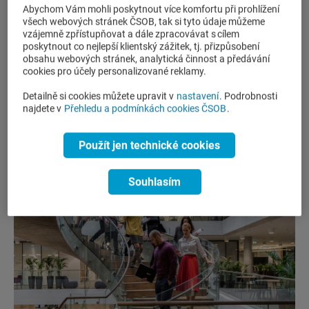
Abychom Vám mohli poskytnout více komfortu při prohlížení
všech webových stránek ČSOB, tak si tyto údaje můžeme
Naše dveře jsou otevřené všem – ať už jste
vzájemně zpřístupňovat a dále zpracovávat s cílem
zkušený profesionál, student, absolvent nebo rodič
poskytnout co nejlepší klientský zážitek, tj. přizpůsobení
hledající, jak skloubit práci s rodinou. Vážíme si
obsahu webových stránek, analytická činnost a předávání
cookies pro účely personalizované reklamy.
různorodosti, sdílíme znalosti a vzájemně se
inspirujeme .
Detailně si cookies můžete upravit v
nastavení
. Podrobnosti
najdete v
Přehledu a podmínkách cookies ČSOB
.
Použít jen technické cookies
Souhlasím