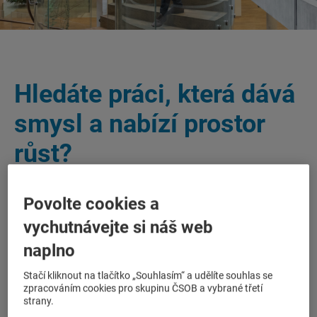
Hledáte práci, která dává
smysl a nabízí prostor
růst?
Povolte cookies a
V ČSOB Leasing najdete stabilní zázemí, kde si lidé
důvěřují, spolupracují a posouvají věci kupředu.
vychutnávejte si náš web
Jsme součástí silné finanční skupiny ČSOB, která
naplno
dlouhodobě patří mezi top zaměstnavatele na trhu.
Díky tomu vám nabízíme jistotu i široké možnosti
Stačí kliknout na tlačítko „Souhlasím“ a udělíte souhlas se
kariérního rozvoje – u nás i napříč celou Skupinou
zpracováním cookies pro skupinu ČSOB a vybrané třetí
ČSOB.
strany.