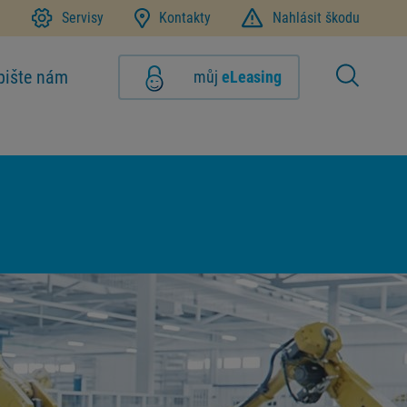
1
Servisy
Kontakty
Nahlásit škodu
pište nám
můj
eLeasing