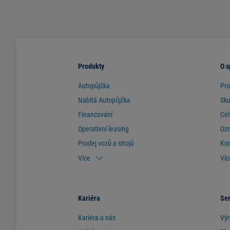
Produkty
O s
Autopůjčka
Pro
Nabitá Autopůjčka
Sk
Financování
Cel
Operativní leasing
Ozn
Prodej vozů a strojů
Ko
Více
Víc
Kariéra
Ser
Kariéra u nás
Výr