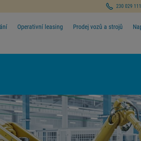
230 029 11
ání
Operativní leasing
Prodej vozů a strojů
Na