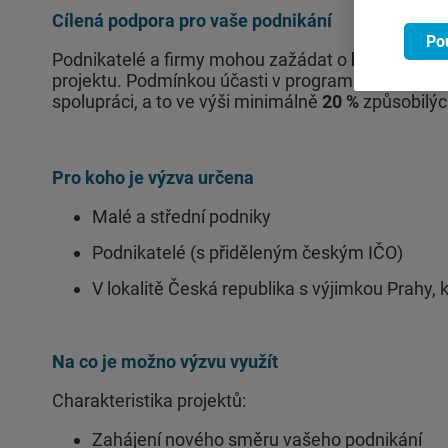
Cílená podpora pro vaše podnikání
Po
Podnikatelé a firmy mohou zažádat o
bezúročný 
projektu. Podmínkou účasti v programu je povinn
spolupráci, a to ve výši minimálně
20 %
způsobilýc
Pro koho je výzva určena
Malé a střední podniky
Podnikatelé (s přiděleným českým IČO)
V lokalitě Česká republika s výjimkou Prahy, kd
Na co je možno výzvu využít
Charakteristika projektů:
Zahájení nového směru vašeho podnikání