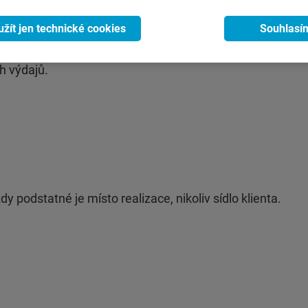
užít jen technické cookies
Souhlasí
úvěr od NRB
(v rozsahu 1 mil. – 100 mil. Kč včetně DPH)
v
á míra spolufinancování úvěrem od partnerské organizac
h výdajů.
y podstatné je místo realizace, nikoliv sídlo klienta.