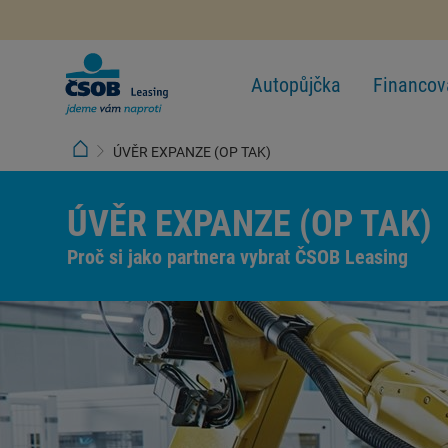
Autopůjčka
Financov
ÚVĚR EXPANZE (OP TAK)
ÚVĚR EXPANZE (OP TAK)
Proč si jako partnera vybrat ČSOB Leasing