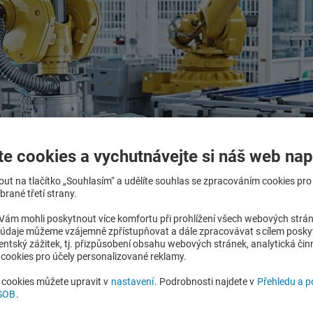
te cookies a vychutnávejte si náš web nap
nout na tlačítko „Souhlasím“ a udělíte souhlas se zpracováním cookies pr
rané třetí strany.
ám mohli poskytnout více komfortu při prohlížení všech webových strá
ozvojové banky v programu
Bezúročný úvěr Expanze OP
o údaje můžeme vzájemně zpřístupňovat a dále zpracovávat s cílem posky
lientský zážitek, tj. přizpůsobení obsahu webových stránek, analytická čin
nikatele prověřené 30letou zkušeností.
cookies pro účely personalizované reklamy.
pomoc
s přípravou žádosti na NRB.
i cookies můžete upravit v
nastavení
. Podrobnosti najdete v
Přehledu a 
ČSOB
.