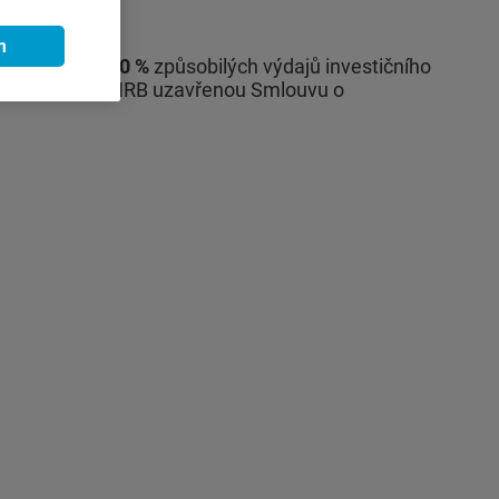
m
 hodnotě až 50 %
způsobilých výdajů investičního
e, která má s NRB uzavřenou Smlouvu o