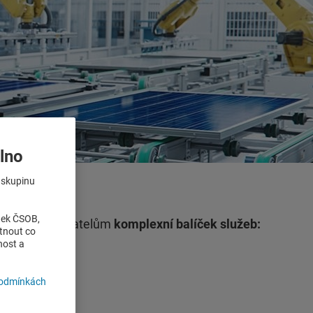
lno
o skupinu
nek ČSOB,
TAK
nabízí žadatelům
komplexní balíček služeb:
tnout co
nost a
podmínkách