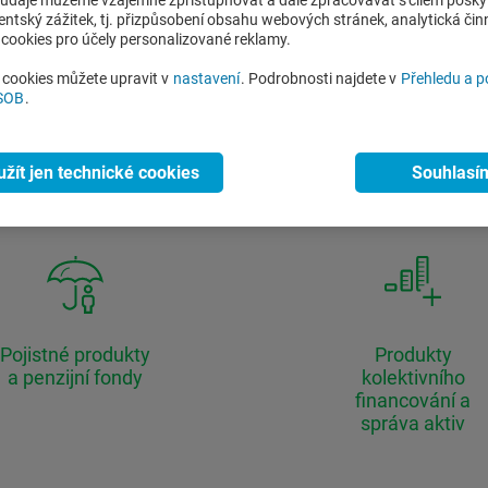
o údaje můžeme vzájemně zpřístupňovat a dále zpracovávat s cílem posky
lientský zážitek, tj. přizpůsobení obsahu webových stránek, analytická čin
cookies pro účely personalizované reklamy.
i cookies můžete upravit v
nastavení
. Podrobnosti najdete v
Přehledu a 
ČSOB
.
užít jen technické cookies
Souhlasí
Pojistné produkty
Produkty
a penzijní fondy
kolektivního
financování a
správa aktiv