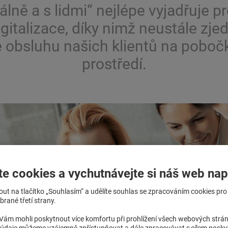
lně a s lidmi“ nejlépe vyjadřuje pr
igitalizace, díky nimž neustále z
 obsluhu našich klientů na pobočk
prostředí.
te cookies a vychutnávejte si náš web nap
nout na tlačítko „Souhlasím“ a udělíte souhlas se zpracováním cookies pr
rané třetí strany.
ám mohli poskytnout více komfortu při prohlížení všech webových strá