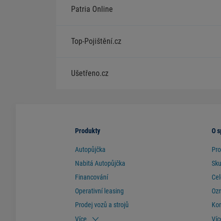
Patria Online
Top-Pojištění.cz
Ušetřeno.cz
Produkty
O s
Autopůjčka
Pro
Nabitá Autopůjčka
Sk
Financování
Cel
Operativní leasing
Ozn
Prodej vozů a strojů
Ko
Více
Víc