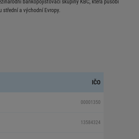
zinárodní bankopojišťovací skupiny KBC, která působí
u střední a východní Evropy.
IČO
00001350
13584324