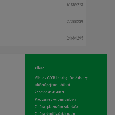
61859273
27388239
24684295
Klienti
Vítejte v ČSOB Leasing - časté dotazy
Hlášení pojistné události
Žádost o devinkulaci
Předčasné ukončení smlouvy
Změna splátkového kalendáře
Změna identifikačních údajů