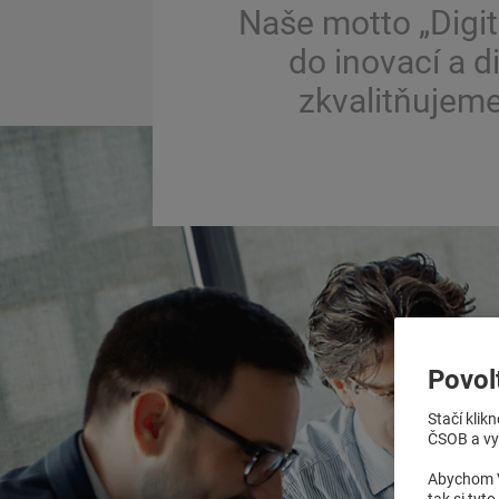
Naše motto „Digitá
do inovací a d
zkvalitňujeme
Povol
Stačí klik
ČSOB a vyb
Abychom V