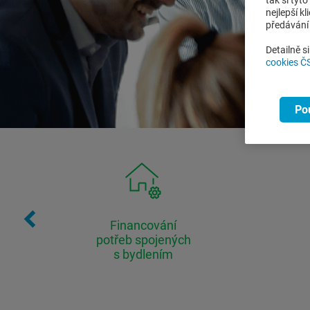
tak si tyt
nejlepší k
předávání 
Detailně s
cookies 
Po
Financování
potřeb spojených
s bydlením