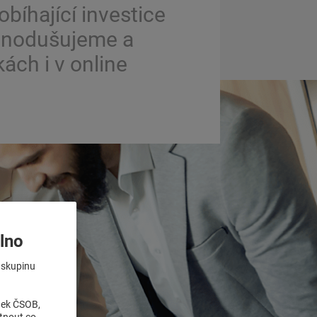
obíhající investice
jednodušujeme a
ách i v online
lno
o skupinu
nek ČSOB,