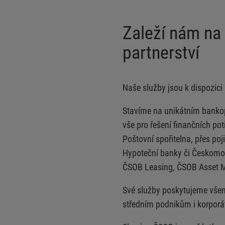
Zaleží nám n
partnerství
Naše služby jsou k dispozici
Stavíme na unikátním bankop
vše pro řešení finančních p
Poštovní spořitelna, přes po
Hypoteční banky či Českomor
ČSOB Leasing, ČSOB Asset M
Své služby poskytujeme vš
středním podnikům i korporátn