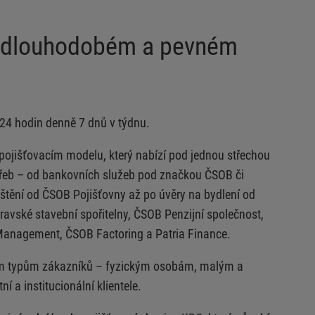
a dlouhodobém a pevném
 24 hodin denně 7 dnů v týdnu.
ojišťovacím modelu, který nabízí pod jednou střechou
otřeb – od bankovních služeb pod značkou ČSOB či
jištění od ČSOB Pojišťovny až po úvěry na bydlení od
avské stavební spořitelny, ČSOB Penzijní společnost,
anagement, ČSOB Factoring a Patria Finance.
em typům zákazníků – fyzickým osobám, malým a
í a institucionální klientele.