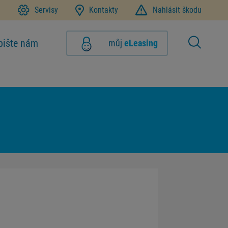
1
Servisy
Kontakty
Nahlásit škodu
pište nám
můj
eLeasing