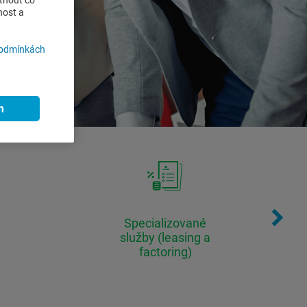
tnout co
nost a
podmínkách
m
Specializované
služby (leasing a
factoring)