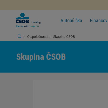
Autopůjčka
Financov
O společnosti
SkupIna ČSOB
Skupina ČSOB