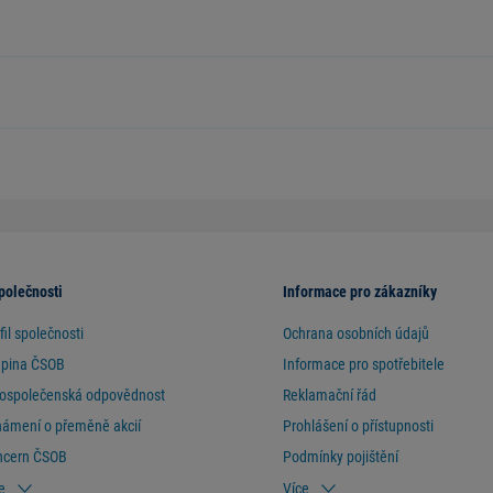
polečnosti
Informace pro zákazníky
fil společnosti
Ochrana osobních údajů
upina ČSOB
Informace pro spotřebitele
ospolečenská odpovědnost
Reklamační řád
ámení o přeměně akcií
Prohlášení o přístupnosti
ncern ČSOB
Podmínky pojištění
e
Více