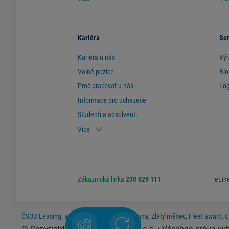
Kariéra
Ser
Kariéra u nás
Výr
Volné pozice
Blo
Proč pracovat u nás
Log
Informace pro uchazeče
Studenti a absolventi
Více
Zákaznická linka
230 029 111
eLin
ČSOB Leasing, a.s. má ocenění: Zlatá koruna, Zlatý měšec, Fleet award, 