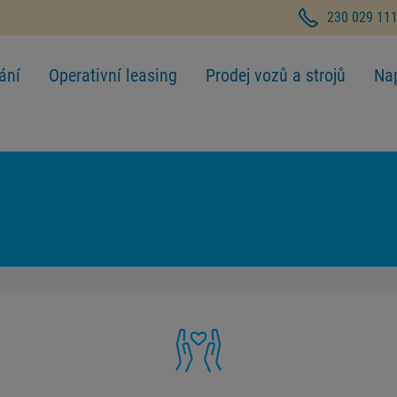
230 029 11
ání
Operativní leasing
Prodej vozů a strojů
Na